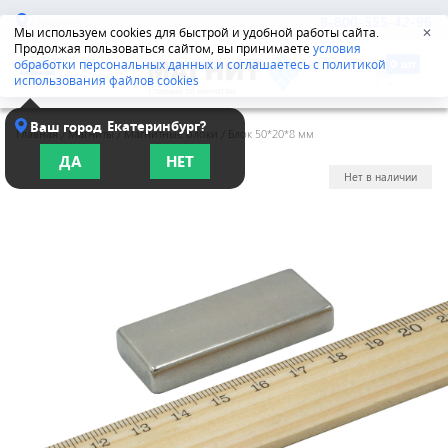
Иркутск
8-800-555-42-96
Мы используем cookies для быстрой и удобной работы сайта.
✕
Продолжая пользоваться сайтом, вы принимаете
условия
обработки персональных данных и соглашаетесь с политикой
использования файлов cookies
Екатеринбург?
Ваш город
Главная
/
Магниты
/
Магнитные блоки
/
Блок 50*20*8 мм
ДА
НЕТ
Нет в наличии