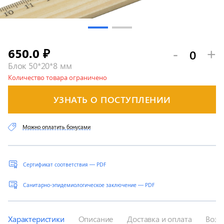
650.0
-
+
₽
Блок 50*20*8 мм
Количество товара ограничено
УЗНАТЬ О ПОСТУПЛЕНИИ
Можно оплатить бонусами
Сертификат соответствия — PDF
Санитарно-эпидемиологическое заключение — PDF
Характеристики
Описание
Доставка и оплата
Возв