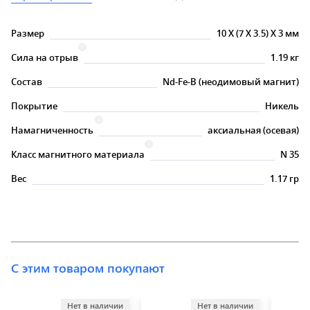
Размер
10
X
(7
X
3.5)
X
3 мм
Сила на отрыв
1.19 кг
Состав
Nd-Fe-B (неодимовый магнит)
Покрытие
Никель
Намагниченность
аксиальная (осевая)
Класс магнитного материала
N 35
Вес
1.17 гр
С этим товаром покупают
Нет в наличии
Нет в наличии