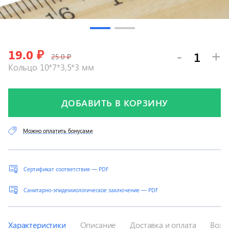
19.0
₽
-
+
25.0 ₽
Кольцо 10*7*3,5*3 мм
ДОБАВИТЬ В КОРЗИНУ
Можно оплатить бонусами
Сертификат соответствия — PDF
Санитарно-эпидемиологическое заключение — PDF
Характеристики
Описание
Доставка и оплата
Возв