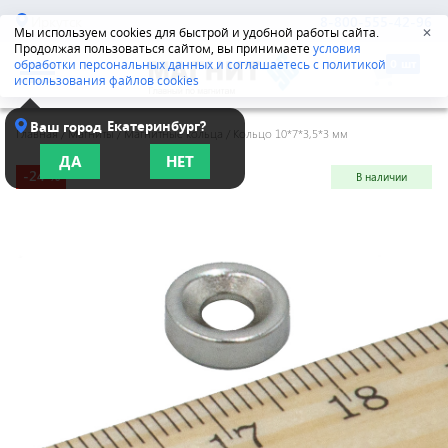
Иркутск
8-800-555-42-96
Мы используем cookies для быстрой и удобной работы сайта.
✕
Продолжая пользоваться сайтом, вы принимаете
условия
обработки персональных данных и соглашаетесь с политикой
использования файлов cookies
Екатеринбург?
Ваш город
Главная
/
Магниты
/
Магнитные кольца
/
Кольцо 10*7*3,5*3 мм
ДА
НЕТ
-24 %
В наличии