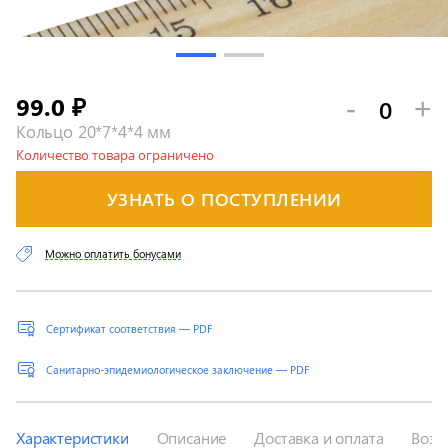
99.0
-
+
₽
Кольцо 20*7*4*4 мм
Количество товара ограничено
УЗНАТЬ О ПОСТУПЛЕНИИ
Можно оплатить бонусами
Сертификат соответствия — PDF
Санитарно-эпидемиологическое заключение — PDF
Характеристики
Описание
Доставка и оплата
Возв