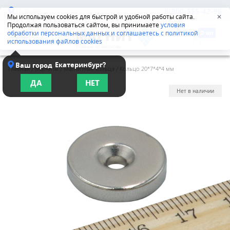
Иркутск
8-800-555-42-96
Мы используем cookies для быстрой и удобной работы сайта.
✕
Продолжая пользоваться сайтом, вы принимаете
условия
обработки персональных данных и соглашаетесь с политикой
использования файлов cookies
Екатеринбург?
Ваш город
Главная
/
Магниты
/
Магнитные кольца
/
Кольцо 20*7*4*4 мм
ДА
НЕТ
Нет в наличии