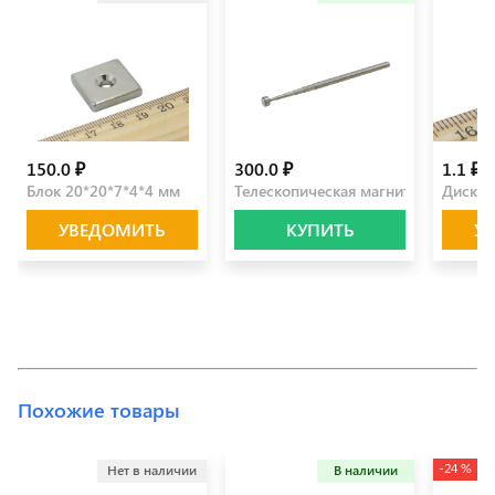
150.0 ₽
300.0 ₽
1.1 ₽
Блок 20*20*7*4*4 мм
Телескопическая магнитная ручка
Диск 3
УВЕДОМИТЬ
КУПИТЬ
У
Похожие товары
-24 %
Нет в наличии
В наличии