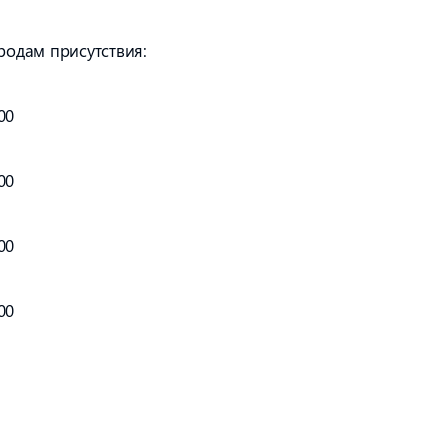
родам присутствия:
00
00
00
00