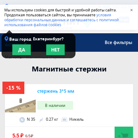
Иркутск
8-800-555-42-96
Мы используем cookies для быстрой и удобной работы сайта.
✕
Продолжая пользоваться сайтом, вы принимаете
условия
обработки персональных данных и соглашаетесь с политикой
использования файлов cookies
Екатеринбург?
Ваш город
ЛЮБОЙ
Все фильтры
ФОРМЫ
ДА
НЕТ
Магниты
/
Магнитные стержни
Магнитные стержни
стержень 3*5 мм
В наличии
N 35
0.27 кг
Никель
N
5.5
₽
6.5
₽