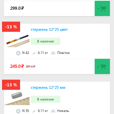
299.0
₽
стержень 12*25 цвет
В наличии
N 42
6.11 кг
Пластик
N
245.0
₽
281.6
₽
стержень 12*25 мм
В наличии
N 35
6.11 кг
Никель
N