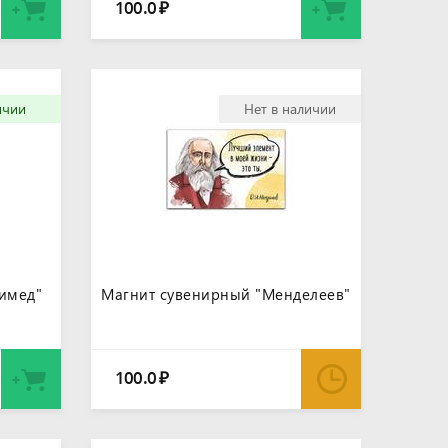
100.0
₽
ичии
Нет в наличии
имед"
Магнит сувенирный "Менделеев"
100.0
₽