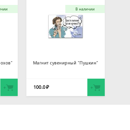
ичии
В наличии
охов"
Магнит сувенирный "Пушкин"
100.0
₽