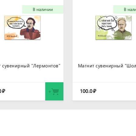
В наличии
В нал
т сувенирный "Лермонтов"
Магнит сувенирный "Шол
0
100.0
₽
₽