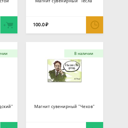
стой"
Магнит сувенирный "Тесла"
100.0
₽
ичии
В наличии
дский"
Магнит сувенирный "Чехов"