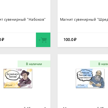
ит сувенирный "Набоков"
Магнит сувенирный "Шред
0
100.0
₽
₽
В наличии
В нал