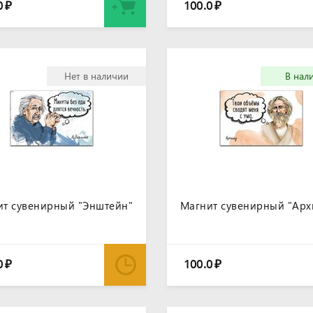
0
100.0
₽
₽
Нет в наличии
В нал
ит сувенирный "Энштейн"
Магнит сувенирный "Арх
0
100.0
₽
₽