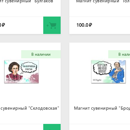
т сувенирный "Булгаков"
Магнит сувенирный "Тол
0
100.0
₽
₽
В наличии
В нал
 сувенирный "Склодовская"
Магнит сувенирный "Бро