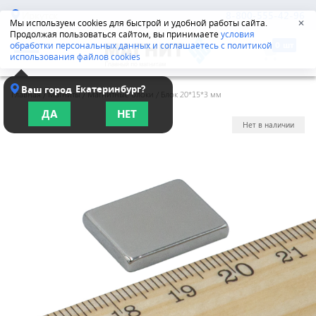
Иркутск
8-800-555-42-96
Мы используем cookies для быстрой и удобной работы сайта.
✕
Продолжая пользоваться сайтом, вы принимаете
условия
обработки персональных данных и соглашаетесь с политикой
использования файлов cookies
Екатеринбург?
Ваш город
Главная
/
Магниты
/
Магнитные блоки
/
Блок 20*15*3 мм
ДА
НЕТ
Нет в наличии