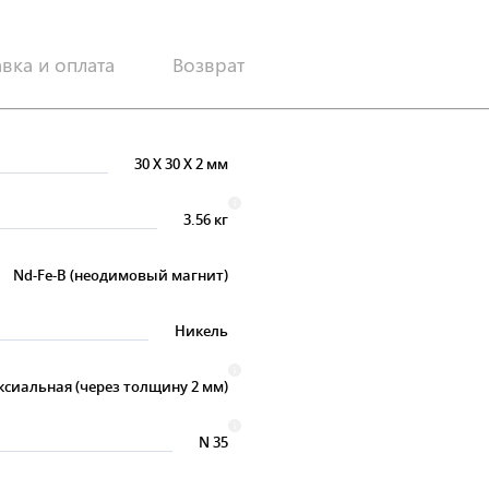
авка и оплата
Возврат
30
X
30
X
2 мм
3.56 кг
Nd-Fe-B (неодимовый магнит)
Никель
ксиальная (через толщину 2 мм)
N 35