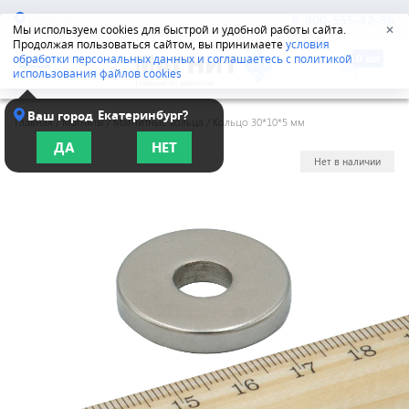
Иркутск
8-800-555-42-96
Мы используем cookies для быстрой и удобной работы сайта.
✕
Продолжая пользоваться сайтом, вы принимаете
условия
обработки персональных данных и соглашаетесь с политикой
использования файлов cookies
Екатеринбург?
Ваш город
Главная
/
Магниты
/
Магнитные кольца
/
Кольцо 30*10*5 мм
ДА
НЕТ
Нет в наличии