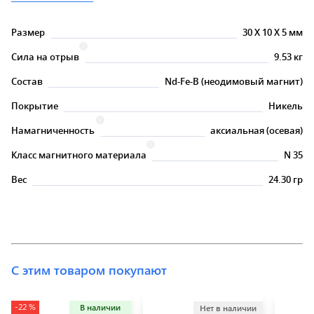
Размер
30
X
10
X
5 мм
Сила на отрыв
9.53 кг
Состав
Nd-Fe-B (неодимовый магнит)
Покрытие
Никель
Намагниченность
аксиальная (осевая)
Класс магнитного материала
N 35
Вес
24.30 гр
С этим товаром покупают
-22 %
В наличии
Нет в наличии