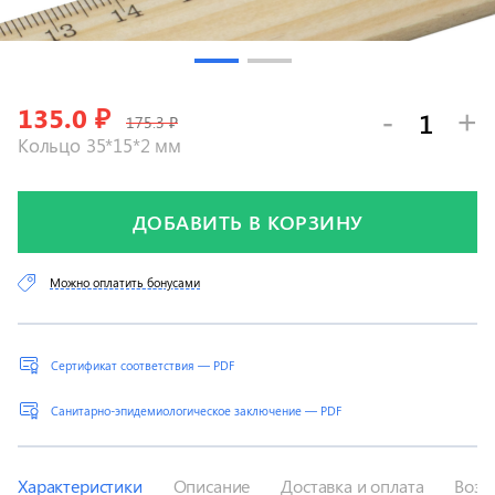
135.0
₽
-
+
175.3 ₽
Кольцо 35*15*2 мм
ДОБАВИТЬ В КОРЗИНУ
Можно оплатить бонусами
Сертификат соответствия — PDF
Санитарно-эпидемиологическое заключение — PDF
Характеристики
Описание
Доставка и оплата
Возв