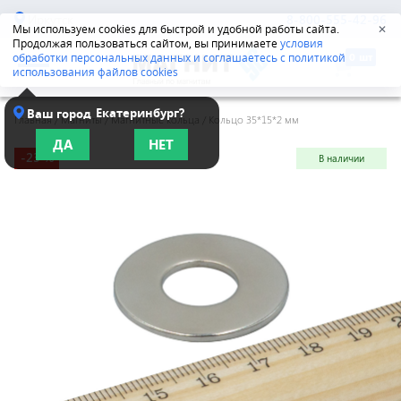
Иркутск
8-800-555-42-96
Мы используем cookies для быстрой и удобной работы сайта.
✕
Продолжая пользоваться сайтом, вы принимаете
условия
обработки персональных данных и соглашаетесь с политикой
использования файлов cookies
Екатеринбург?
Ваш город
Главная
/
Магниты
/
Магнитные кольца
/
Кольцо 35*15*2 мм
ДА
НЕТ
-23 %
В наличии